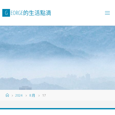
Skip
to
G
E
O
R
G
E
的
生
活
點
滴
content
Home
2024
8 月
17