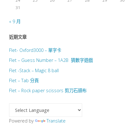
31
« 9 月
近期文章
Flet- Oxford3000 – 單字卡
Flet – Guess Number – 1A2B 猜數字遊戲
Flet -Stack – Magic 8 ball
Flet – Tab 分頁
Flet – Rock paper scissors 剪刀石頭布
Powered by
Translate