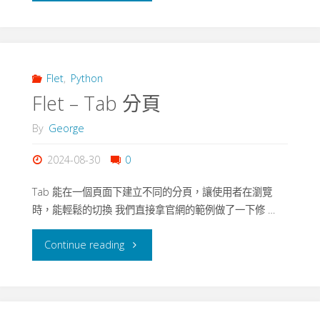
遊
-
戲"
Stack
–
Flet
,
Python
Flet – Tab 分頁
Magic
By
George
8
2024-08-30
0
ball"
Tab 能在一個頁面下建立不同的分頁，讓使用者在瀏覽
時，能輕鬆的切換 我們直接拿官網的範例做了一下修 …
"Flet
Continue reading
–
Tab