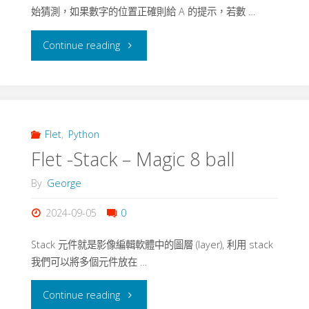
始猜測，如果數字的位置正確則給 A 的提示，若數 …
"Flet
Continue reading
–
Guess
Number
Flet
,
Python
Flet -Stack – Magic 8 ball
–
By
George
1A2B
2024-09-05
0
猜
Stack 元件就是影像編輯軟體中的圖層 (layer), 利用 stack
數
我們可以將多個元件放在 …
字
"Flet
Continue reading