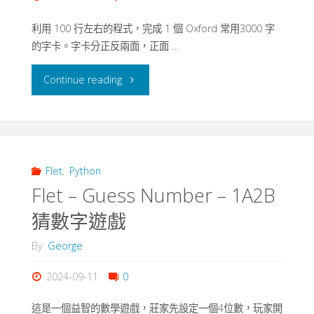
利用 100 行左右的程式，完成 1 個 Oxford 常用3000 字
的字卡。字卡分正反兩面，正面 …
"Flet-
Continue reading
Oxford3000
–
單
Flet
,
Python
Flet – Guess Number – 1A2B
字
猜數字遊戲
卡"
By
George
2024-09-11
0
這是一個益智的數學遊戲，莊家先設定一個4位數，玩家開