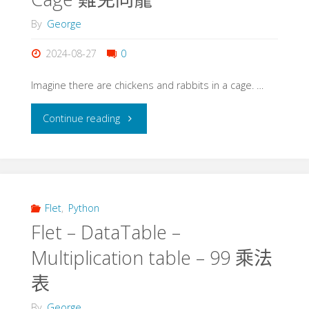
範
By
George
例
2024-08-27
0
集
Imagine there are chickens and rabbits in a cage. …
(
"Flet
Continue reading
Tab
–
應
Chicken
用)"
and
Flet
,
Python
Flet – DataTable –
Rabbit
Multiplication table – 99 乘法
in
表
a
By
George