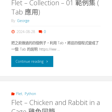
Flet – Collection – 01 範例集 (
scissors
Tab 應用)
剪
By
George
刀
2024-08-28
0
石
把之前做過的四個例子，利用 Tab，將這四個程式變成了
頭
一個: Tab 的說明: https://ww …
布"
"Flet
Continue reading
–
Collection
–
Flet
,
Python
Flet – Chicken and Rabbit in a
01
Cage 雞免同籠