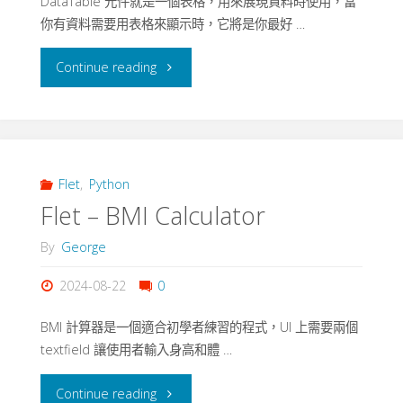
DataTable 元件就是一個表格，用來展現資料時使用，當
99
你有資料需要用表格來顯示時，它將是你最好 …
乘
"Flet
Continue reading
法
–
表"
DataTable"
Flet
,
Python
Flet – BMI Calculator
By
George
2024-08-22
0
BMI 計算器是一個適合初學者練習的程式，UI 上需要兩個
textfield 讓使用者輸入身高和體 …
"Flet
Continue reading