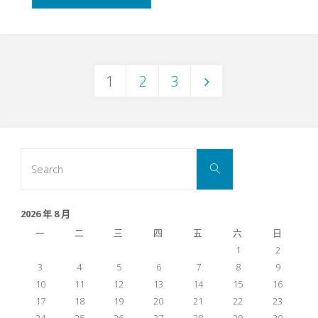
–
BMI
1
2
3
Calculator"
文
章
Search
Search
for:
分
2026 年 8 月
一
二
三
四
五
六
日
1
2
頁
3
4
5
6
7
8
9
10
11
12
13
14
15
16
17
18
19
20
21
22
23
24
25
26
27
28
29
30