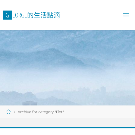
Skip
to
G
E
O
R
G
E
的
生
活
點
滴
content
Home
Archive for category "Flet"