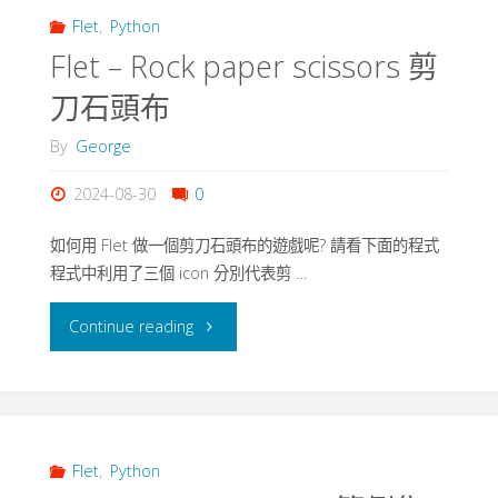
分
Flet
,
Python
Flet – Rock paper scissors 剪
頁"
刀石頭布
By
George
2024-08-30
0
如何用 Flet 做一個剪刀石頭布的遊戲呢? 請看下面的程式
程式中利用了三個 icon 分別代表剪 …
"Flet
Continue reading
–
Rock
paper
Flet
,
Python