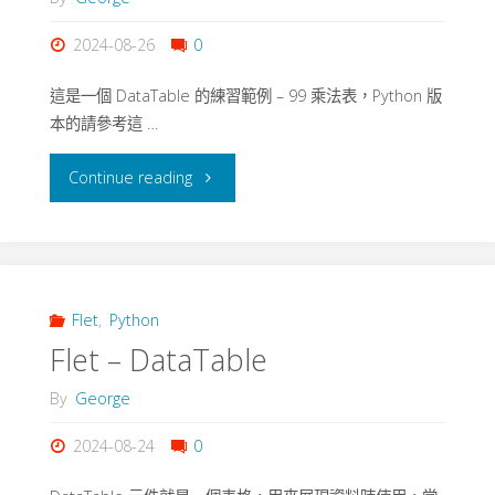
Cage
2024-08-26
0
雞
這是一個 DataTable 的練習範例 – 99 乘法表，Python 版
免
本的請參考這 …
同
"Flet
Continue reading
籠"
–
DataTable
–
Flet
,
Python
Flet – DataTable
Multiplication
By
George
table
2024-08-24
0
–