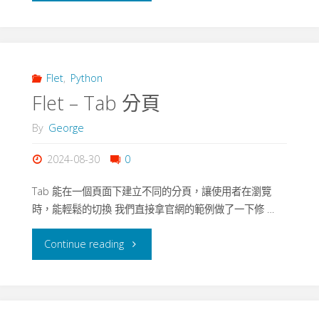
遊
-
戲"
Stack
–
Flet
,
Python
Flet – Tab 分頁
Magic
By
George
8
2024-08-30
0
ball"
Tab 能在一個頁面下建立不同的分頁，讓使用者在瀏覽
時，能輕鬆的切換 我們直接拿官網的範例做了一下修 …
"Flet
Continue reading
–
Tab