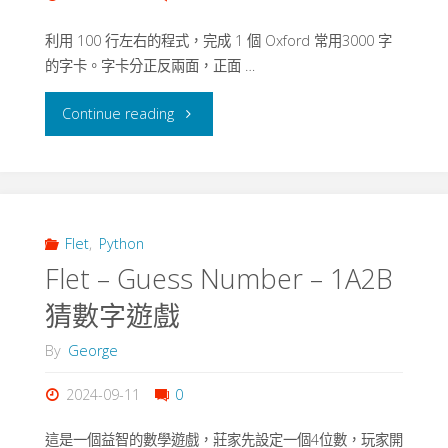
利用 100 行左右的程式，完成 1 個 Oxford 常用3000 字
的字卡。字卡分正反兩面，正面 …
"Flet-
Continue reading
Oxford3000
–
單
Flet
,
Python
Flet – Guess Number – 1A2B
字
猜數字遊戲
卡"
By
George
2024-09-11
0
這是一個益智的數學遊戲，莊家先設定一個4位數，玩家開