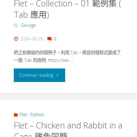
Flet – Collection – 01 範例集 (
scissors
Tab 應用)
剪
By
George
刀
2024-08-28
0
石
把之前做過的四個例子，利用 Tab，將這四個程式變成了
頭
一個: Tab 的說明: https://ww …
布"
"Flet
Continue reading
–
Collection
–
Flet
,
Python
Flet – Chicken and Rabbit in a
01
Cage 雞免同籠