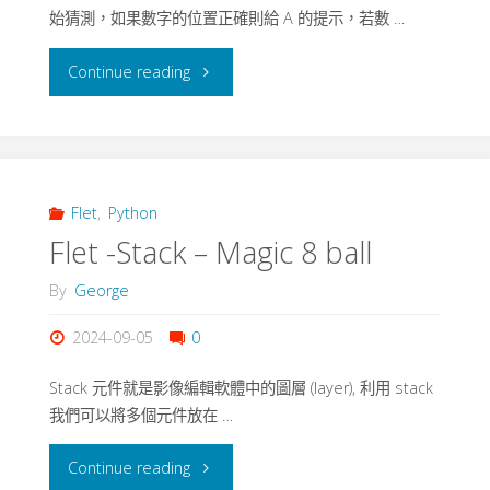
始猜測，如果數字的位置正確則給 A 的提示，若數 …
"Flet
Continue reading
–
Guess
Number
Flet
,
Python
Flet -Stack – Magic 8 ball
–
By
George
1A2B
2024-09-05
0
猜
Stack 元件就是影像編輯軟體中的圖層 (layer), 利用 stack
數
我們可以將多個元件放在 …
字
"Flet
Continue reading