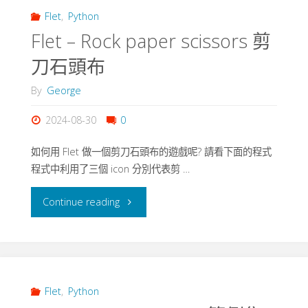
分
Flet
,
Python
Flet – Rock paper scissors 剪
頁"
刀石頭布
By
George
2024-08-30
0
如何用 Flet 做一個剪刀石頭布的遊戲呢? 請看下面的程式
程式中利用了三個 icon 分別代表剪 …
"Flet
Continue reading
–
Rock
paper
Flet
,
Python