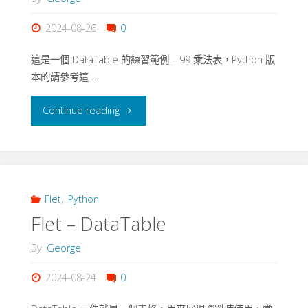
Cage
2024-08-26
0
雞
這是一個 DataTable 的練習範例 – 99 乘法表，Python 版
免
本的請參考這 …
同
"Flet
Continue reading
籠"
–
DataTable
–
Flet
,
Python
Flet – DataTable
Multiplication
By
George
table
2024-08-24
0
–