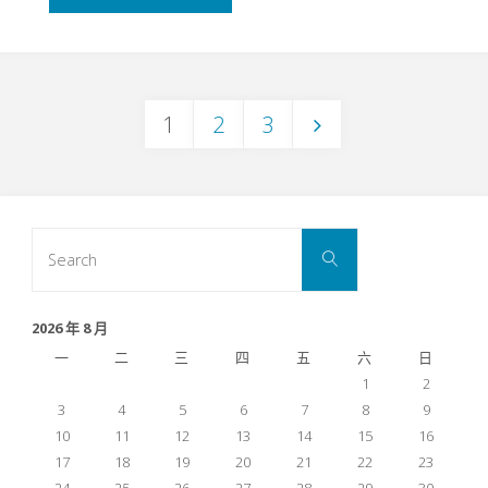
–
BMI
1
2
3
Calculator"
文
章
Search
Search
for:
分
2026 年 8 月
一
二
三
四
五
六
日
1
2
頁
3
4
5
6
7
8
9
10
11
12
13
14
15
16
17
18
19
20
21
22
23
24
25
26
27
28
29
30