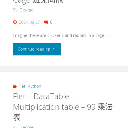
範
By
George
例
2024-08-27
0
集
Imagine there are chickens and rabbits in a cage. …
(
"Flet
Continue reading
Tab
–
應
Chicken
用)"
and
Flet
,
Python
Flet – DataTable –
Rabbit
Multiplication table – 99 乘法
in
表
a
By
George