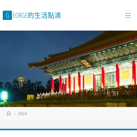
Skip
to
G
E
O
R
G
E
的
生
活
點
滴
content
Home
2024