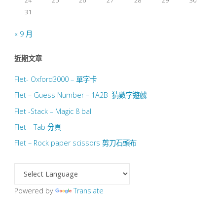
31
« 9 月
近期文章
Flet- Oxford3000 – 單字卡
Flet – Guess Number – 1A2B 猜數字遊戲
Flet -Stack – Magic 8 ball
Flet – Tab 分頁
Flet – Rock paper scissors 剪刀石頭布
Powered by
Translate