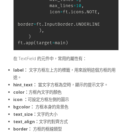
            max_lines
=
10
,
            icon
=
ft
.
icons
.
NOTE
,
border
=
ft
.
InputBorder
.
UNDERLINE

)
,
)
ft
.
app
(
target
=
main
)
在 TextField 的元件中，常用的屬性有：
label：
文字方框左上方的標籤，用來說明這個方框的用
途。
hint_text：
當文字方框為空時，顯示的提示文字。
color：
方框內文字的顏色
icon ：
可設定方框左側的圖示
bgcolor：
方框本身的背景色
text_size：
文字的大小
text_align：
文字的對齊方式
border：
方框的框線類型