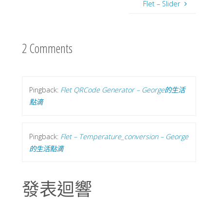
Flet – Slider
2 Comments
Pingback:
Flet QRCode Generator – George的生活
點滴
Pingback:
Flet – Temperature_conversion – George
的生活點滴
發表迴響