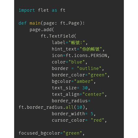
import
 flet 
as
 ft

def
main
(
page
:
 ft
.
Page
)
:
    page
.
add
(
        ft
.
TextField
(
            label
=
"帳號:"
,
            hint_text
=
"你的帳號"
,
            icon
=
ft
.
icons
.
PERSON
,
            color
=
"blue"
,
            border 
=
"outline"
,
            border_color
=
"green"
,
            bgcolor
=
"amber"
,
            text_size
=
30
,
            text_align
=
"center"
,
            border_radius
=
ft
.
border_radius
.
all
(
10
)
,
            border_width
=
5
,
            cursor_color
=
"red"
,
focused_bgcolor
=
"green"
,