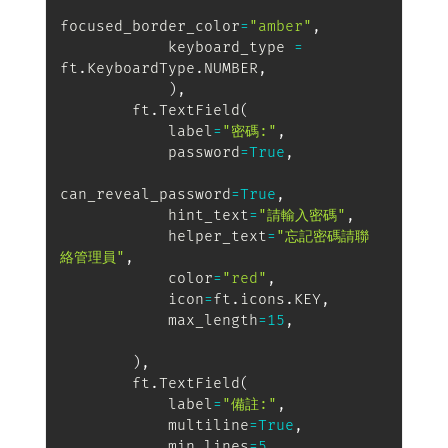
focused_border_color
=
"amber"
,
            keyboard_type 
=
ft
.
KeyboardType
.
NUMBER
,
)
,
        ft
.
TextField
(
            label
=
"密碼:"
,
            password
=
True
,
can_reveal_password
=
True
,
            hint_text
=
"請輸入密碼"
,
            helper_text
=
"忘記密碼請聯
絡管理員"
,
            color
=
"red"
,
            icon
=
ft
.
icons
.
KEY
,
            max_length
=
15
,
)
,
        ft
.
TextField
(
            label
=
"備註:"
,
            multiline
=
True
,
            min_lines
=
5
,