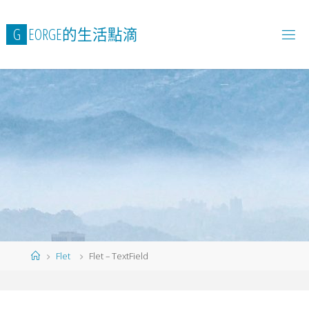
Skip
to
G
E
O
R
G
E
的
生
活
點
滴
content
Home
Flet
Flet – TextField