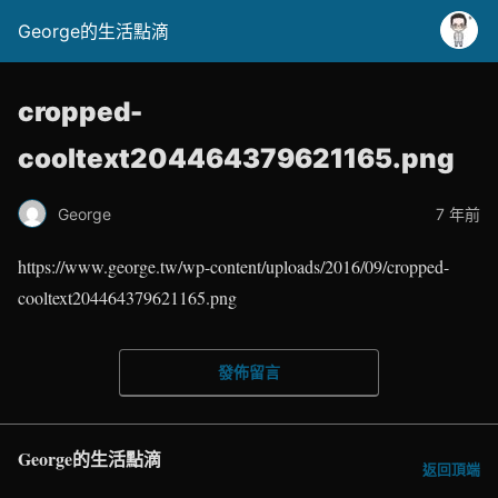
George的生活點滴
cropped-
cooltext204464379621165.png
George
7 年前
https://www.george.tw/wp-content/uploads/2016/09/cropped-
cooltext204464379621165.png
發佈留言
George的生活點滴
返回頂端