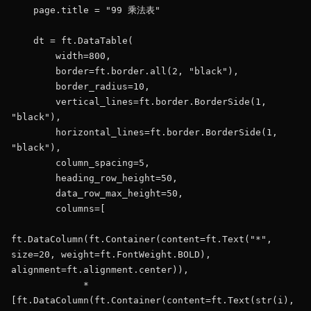
    page.title = "99 乘法表"

    dt = ft.DataTable(

        width=800,

        border=ft.border.all(2, "black"),

        border_radius=10,

        vertical_lines=ft.border.BorderSide(1, 
"black"),

        horizontal_lines=ft.border.BorderSide(1, 
"black"),

        column_spacing=5,

        heading_row_height=50,

        data_row_max_height=50,

        columns=[

ft.DataColumn(ft.Container(content=ft.Text("*", 
size=20, weight=ft.FontWeight.BOLD), 
alignment=ft.alignment.center)),

             *
[ft.DataColumn(ft.Container(content=ft.Text(str(i), 