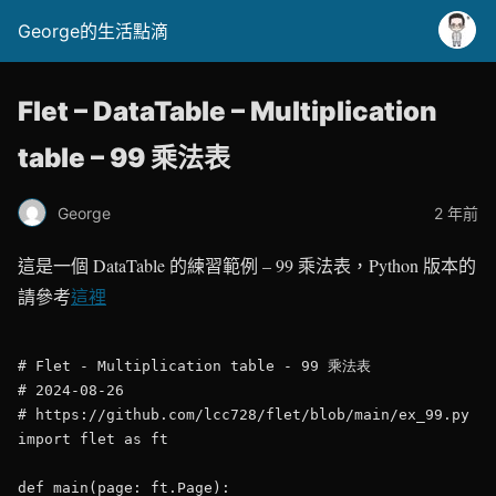
George的生活點滴
Flet – DataTable – Multiplication
table – 99 乘法表
George
2 年前
這是一個 DataTable 的練習範例 – 99 乘法表，Python 版本的
請參考
這裡
# Flet - Multiplication table - 99 乘法表

# 2024-08-26

# https://github.com/lcc728/flet/blob/main/ex_99.py

import flet as ft

def main(page: ft.Page):
