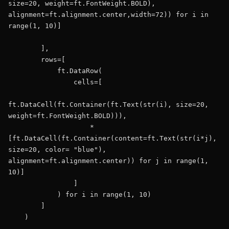
size=20, weight=ft.FontWeight.BOLD), 
alignment=ft.alignment.center,width=72)) for i in 
range(1, 10)]            

        ],

        rows=[

            ft.DataRow(

                cells=[

ft.DataCell(ft.Container(ft.Text(str(i), size=20, 
weight=ft.FontWeight.BOLD))),

                    *
[ft.DataCell(ft.Container(content=ft.Text(str(i*j), 
size=20, color= "blue"), 
alignment=ft.alignment.center)) for j in range(1, 
10)]

                ]

            ) for i in range(1, 10)

        ]

    )
