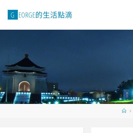
Skip
to
G
E
O
R
G
E
的
生
活
點
滴
content
Ho