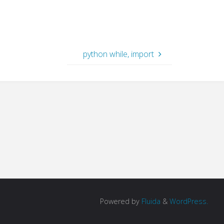
python while, import
Powered by
Fluida
&
WordPress.