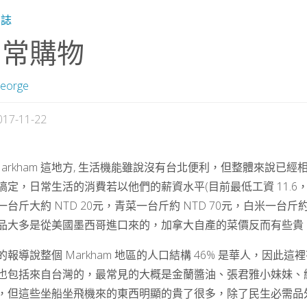
日誌
日常購物
eorge
017-11-22
Markham 這地方, 生活機能雖說沒有台北便利，但整體來說已
搞定，日常生活的消費若以他們的薪資水平(目前最低工資 11.6，
一台斤大約 NTD 20元，青菜一台斤約 NTD 70元，白米一
品大多是從美國墨西哥進口來的，加拿大自產的菜價反而有些貴
的報導說整個 Markham 地區的人口結構 46% 是華人，因
也包括來自台灣的，最常見的大概是金蘭醬油、張君雅小妹妹、維力
，但這些坐船坐飛機來的東西明顯的貴了很多，除了民生必需品