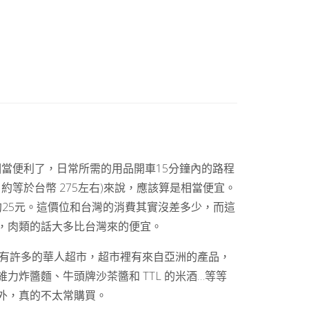
經相當便利了，日常所需的用品開車15分鐘內的路程
約等於台幣 275左右)來說，應該算是相當便宜。
台斤約25元。這價位和台灣的消費其實沒差多少，而這
，肉類的話大多比台灣來的便宜。
此這裡有許多的華人超市，超市裡有來自亞洲的產品，
炸醬麵、牛頭牌沙茶醬和 TTL 的米酒…等等
外，真的不太常購買。